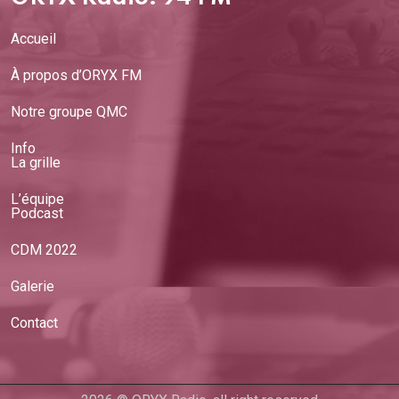
Accueil
À propos d’ORYX FM
Notre groupe QMC
Info
La grille
L’équipe
Podcast
CDM 2022
Galerie
Contact