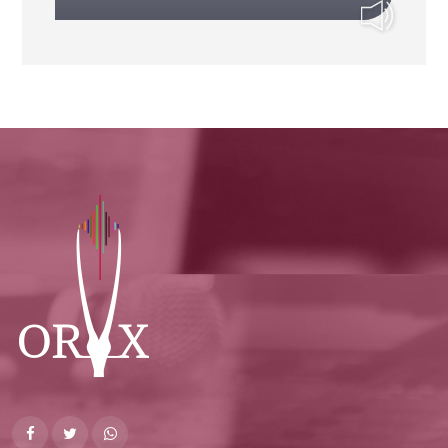
ancien président
d'Action contre la
Faim et de
Médecins du
Monde
03/06/2026
Arnaud Pescheux -
Ambassadeur de
France au Qatar
26/05/2026
Anthony
Bellanger,
secrétaire général
de la plus