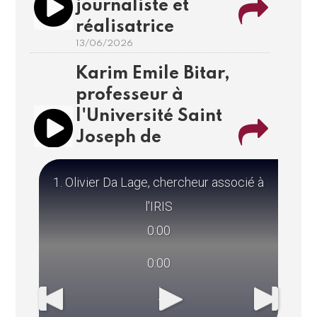
journaliste et
réalisatrice
13/06/2026
Karim Emile Bitar,
professeur à
l'Université Saint
Joseph de
Beyrouth et à
Science Po Paris
1. Olivier Da Lage, chercheur associé à
09/06/2026
l'IRIS
Dr Pierre
0:00
Micheletti,
0:00
spécialiste de
l'aide humanitaire
internationale,