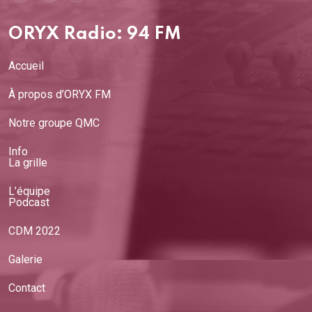
ancienne
organisation de
ORYX Radio: 94 FM
journalistes au
monde
Accueil
03/05/2026
À propos d’ORYX FM
Sylvain Machac,
Notre groupe QMC
comédien
Info
26/04/2026
La grille
La Matinale : Dr
L’équipe
Okba Kacimi,
Podcast
chirurgien dentiste
CDM 2022
23/03/2026
Galerie
La Matinale :
Contact
Naella Aslimani
16/03/2026