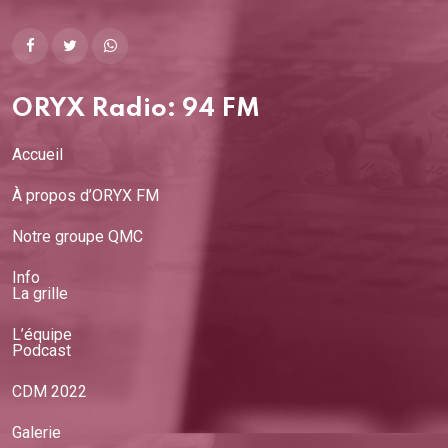
comment retrouver
son esprit
analogique
18/02/2026
ORYX Radio: 94 FM
Votre architecture
Accueil
intérieure, celle
À propos d’ORYX FM
qui vous permet de
rester debout,
Notre groupe QMC
solide et serein,
Info
quelles que soient
La grille
les tempêtes
L’équipe
11/02/2026
Podcast
CDM 2022
Galerie