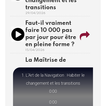
changement et les
transitions
29/04/2026
Faut-il vraiment
faire 10 000 pas
par jour pour être
en pleine forme ?
15/04/2026
La Maîtrise de
l'Incertitude :
Garder son cap
1. L'Art de la Navigation : Habiter le
dans la tempête
changement et les transitions
01/04/2026
0:00
Le reset
0:00
émotionnel :