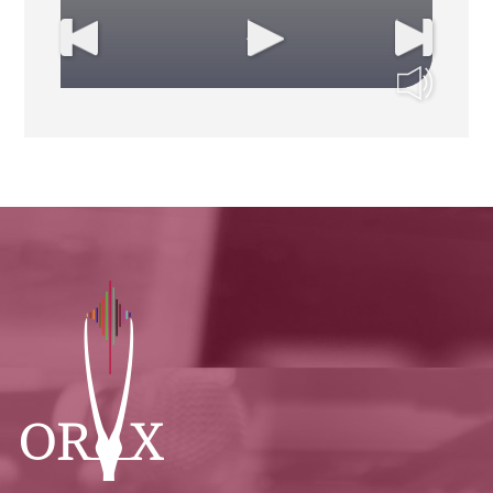
pourquoi
pardonner libère
votre coeur ?
11/03/2026
Le bio-hacking par
le cour : pourquoi
la bonté nous
soigne ?
04/03/2026
Le signal invisible
: sommes-nous
tous reliés ?
25/02/2026
Le jeûne du bruit :