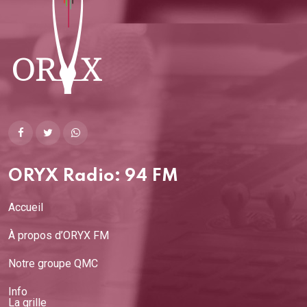
corbeau / Le
corbeau voulant
imiter l'aigle
12/03/2026
Le chien, le coq et
le renard / Le coq
et le renard
11/03/2026
ORYX Radio: 94 FM
Le roseau et
l'olivier / Le chêne
Accueil
et le roseau
10/03/2026
À propos d’ORYX FM
L'ane et le petit
Notre groupe QMC
chien
Info
10/03/2026
La grille